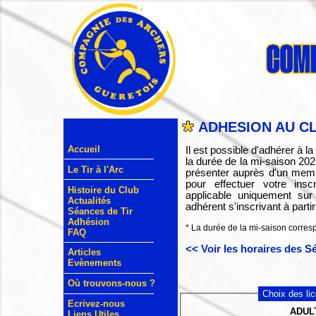
ADHESION AU C
Accueil
Il est possible d'adhérer à
la durée de la mi-saison 2
Le Tir à l'Arc
présenter auprès d'un membr
pour effectuer votre ins
Histoire du Club
applicable uniquement sur 
Actualités
adhérent s'inscrivant à parti
Séances de Tir
Adhésion
* La durée de la mi-saison corre
FAQ
<< Voir les horaires des S
Articles
Evènements
Où trouvons-nous ?
Choix des li
Ecrivez-nous
ADUL
Liens Utiles