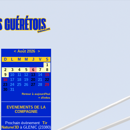
<
Août 2026
>
D
L
M
M
J
V
S
1
2
3
4
5
6
7
8
9
10
11
12
13
14
15
16
17
18
19
20
21
22
23
24
25
26
27
28
29
30
31
Retour à aujourd'hui
+ d'infos
EVENEMENTS DE LA
COMPAGNIE
Prochain évènement
Tir
Nature/3D
à GLENIC (23380)