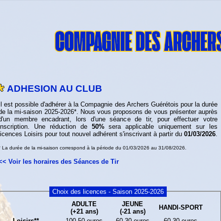
ADHESION AU CLUB
Il est possible d'adhérer à la Compagnie des Archers Guérétois pour la durée
de la mi-saison 2025-2026*. Nous vous proposons de vous présenter auprès
d'un membre encadrant, lors d'une séance de tir, pour effectuer votre
inscription. Une réduction de
50%
sera applicable uniquement sur les
licences Loisirs pour tout nouvel adhérent s'inscrivant à partir du
01/03/2026
.
* La durée de la mi-saison correspond à la période du 01/03/2026 au 31/08/2026.
<< Voir les horaires des Séances de Tir
Choix des licences - Saison 2025-2026
ADULTE
JEUNE
HANDI-SPORT
(+21 ans)
(-21 ans)
Loisirs**
100
50 euros
60
30 euros
60
30 euros