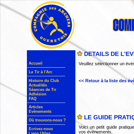
DETAILS DE L'E
Accueil
Veuillez sélectionner un évè
Le Tir à l'Arc
Histoire du Club
<< Retour à la liste des é
Actualités
Séances de Tir
Adhésion
FAQ
Articles
Evènements
LE GUIDE PRATI
Où trouvons-nous ?
Voici un petit guide pratiq
Ecrivez-nous
vos évènements.
Liens Utiles