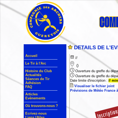
DETAILS DE L'E
Accueil
//
Le Tir à l'Arc
()
Histoire du Club
Ouverture du greffe du dépar
Actualités
Ouverture du greffe du dépa
Séances de Tir
Date limite d'inscription :
// min
Adhésion
Visualiser le fichier joint
FAQ
Prévisions de Météo France 
Articles
Evènements
Où trouvons-nous ?
Ecrivez-nous
Liens Utiles