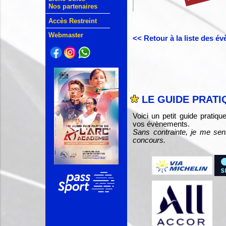
Nos partenaires
Accès Restreint
Webmaster
<< Retour à la liste des é
LE GUIDE PRATI
Voici un petit guide pratiq
vos évènements.
Sans contrainte, je me sen
concours.