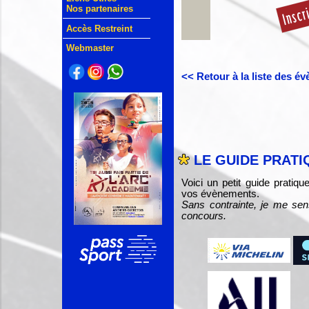
Nos partenaires
Accès Restreint
Webmaster
<< Retour à la liste des é
LE GUIDE PRATI
Voici un petit guide pratiq
vos évènements.
Sans contrainte, je me sen
concours.