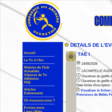
DETAILS DE L'E
Accueil
TAE I
Le Tir à l'Arc
14/06/2026
Histoire du Club
LACHAPELLE AUZAC
Actualités
Séances de Tir
Ouverture du greffe d
Adhésion
Ouverture du greffe d
FAQ
Date limite d'inscription 
Articles
Visualiser le fichier 
Evènements
Prévisions de Météo
Où trouvons-nous ?
Ecrivez-nous
Liens Utiles