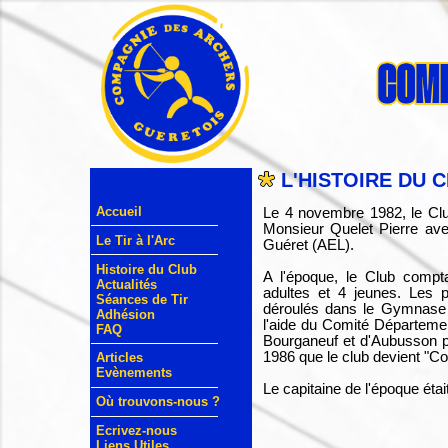
L'HISTOIRE DU 
Accueil
Le 4 novembre 1982, le Clu
Monsieur Quelet Pierre ave
Le Tir à l'Arc
Guéret (AEL).
Histoire du Club
A l'époque, le Club compt
Actualités
adultes et 4 jeunes. Les p
Séances de Tir
déroulés dans le Gymnase
Adhésion
l'aide du Comité Département
FAQ
Bourganeuf et d'Aubusson po
1986 que le club devient "C
Articles
Evènements
Le capitaine de l'époque étai
Où trouvons-nous ?
Ecrivez-nous
Liens Utiles