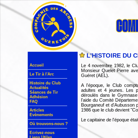
L'HISTOIRE DU 
Accueil
Le 4 novembre 1982, le Clu
Monsieur Quelet Pierre ave
Le Tir à l'Arc
Guéret (AEL).
Histoire du Club
A l'époque, le Club compt
Actualités
adultes et 4 jeunes. Les p
Séances de Tir
déroulés dans le Gymnase
Adhésion
l'aide du Comité Département
FAQ
Bourganeuf et d'Aubusson po
1986 que le club devient "C
Articles
Evènements
Le capitaine de l'époque étai
Où trouvons-nous ?
Ecrivez-nous
Liens Utiles