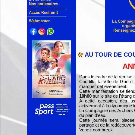
Nos partenaires
Accès Restreint
Webmaster
La Compagni
organi
Renseignez-
AU TOUR DE CO
AN
Dans le cadre de la remise e
Courtille, la Ville de Guéret
marquer cet évènement.
Cette manifestation se tien
10h00
sur le site de l’étang d
A cette occasion, des ass
activement à la dynamique l
La Compagnie des Archers Gu
du plan d'eau.
Cette journée sera placée
partage et de la redécouverte
Venez nombreux.