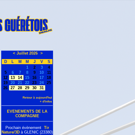
<
Juillet 2026
>
D
L
M
M
J
V
S
1
2
3
4
5
6
7
8
9
10
11
12
13
14
15
16
17
18
19
20
21
22
23
24
25
26
27
28
29
30
31
Retour à aujourd'hui
+ d'infos
EVENEMENTS DE LA
COMPAGNIE
Prochain évènement
Tir
Nature/3D
à GLENIC (23380)