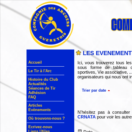
LES EVENEMENTS
Accueil
Ici, vous trouverez tous l
sous forme de tableau cr
Le Tir à l'Arc
sportives, Vie associative, 
organisateurs qui nous ont in
Histoire du Club
Actualités
Séances de Tir
Trier par date
Adhésion
FAQ
Articles
Evènements
N'hésitez pas à consulter
CRNATA
pour voir les autr
Où trouvons-nous ?
Ecrivez-nous
Liens Utiles