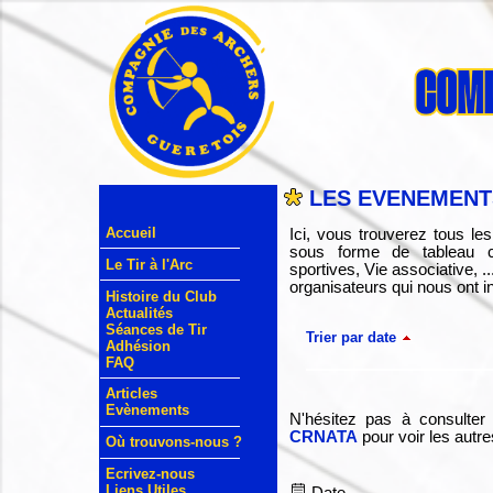
LES EVENEMENTS
Accueil
Ici, vous trouverez tous l
sous forme de tableau cr
Le Tir à l'Arc
sportives, Vie associative, 
organisateurs qui nous ont in
Histoire du Club
Actualités
Séances de Tir
Trier par date
Adhésion
FAQ
Articles
Evènements
N'hésitez pas à consulter
CRNATA
pour voir les autr
Où trouvons-nous ?
Ecrivez-nous
Liens Utiles