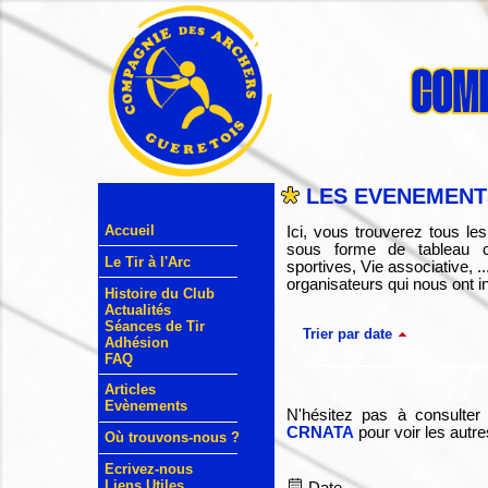
LES EVENEMENTS
Accueil
Ici, vous trouverez tous l
sous forme de tableau cr
Le Tir à l'Arc
sportives, Vie associative, 
organisateurs qui nous ont in
Histoire du Club
Actualités
Séances de Tir
Trier par date
Adhésion
FAQ
Articles
Evènements
N'hésitez pas à consulter
CRNATA
pour voir les autr
Où trouvons-nous ?
Ecrivez-nous
Liens Utiles