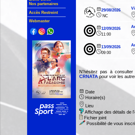
Nos partenaires
Vi
29/08/2026
Accès Restreint
NC
Webmaster
A
12/09/2026
11:00
A
13/09/2026
09:00
N'hésitez pas à consulter
CRNATA
pour voir les autr
Date
Horaire(s)
Lieu
Affichage des détails de 
Fichier joint
Possibilité de vous inscr