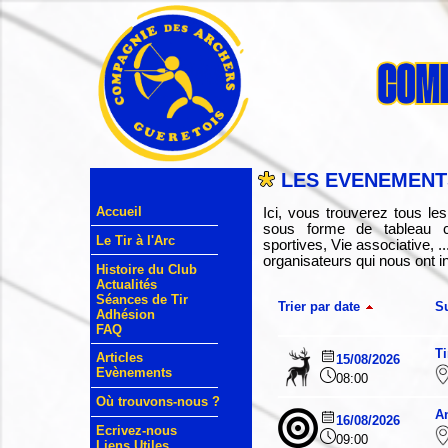
LES EVENEMENTS
Accueil
Ici, vous trouverez tous l
sous forme de tableau cr
Le Tir à l'Arc
sportives, Vie associative, 
organisateurs qui nous ont in
Histoire du Club
Actualités
Séances de Tir
Trier par date
Su
Adhésion
FAQ
Ti
Articles
15/08/2026
Evènements
08:00
Où trouvons-nous ?
A
16/08/2026
Ecrivez-nous
09:00
Liens Utiles