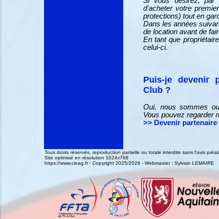
Si vous désirez, par
d'acheter votre premier
protections) tout en gar
Dans les années suivan
de location avant de fai
En tant que propriétair
celui-ci.
Puis-je devenir 
Club ?
Oui, nous sommes ouve
Vous pouvez regarder no
>> Devenir partenaire
Tous droits réservés, reproduction partielle ou totale interdite sans l'avis pr
Site optimisé en résolution 1024x768
https://www.cieag.fr - Copyright 2025/2026 - Webmaster : Sylvain LEMAIRE