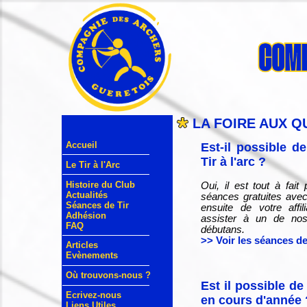
LA FOIRE AUX Q
Accueil
Est-il possible d
Tir à l'arc ?
Le Tir à l'Arc
Histoire du Club
Oui, il est tout à fai
Actualités
séances gratuites ave
Séances de Tir
ensuite de votre affi
Adhésion
assister à un de nos
FAQ
débutans.
>> Voir les séances de 
Articles
Evènements
Où trouvons-nous ?
Est il possible de 
Ecrivez-nous
en cours d'année 
Liens Utiles