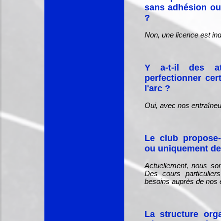
sans adhésion ou
?
Non, une licence est in
Y a-t-il des at
perfectionner cer
l'arc ?
Oui, avec nos entraîneu
Le club propose-t
ou uniquement des
Actuellement, nous som
Des cours particulie
besoins auprès de nos 
La structure org