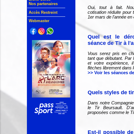
Nos partenaires
Oui, tout à fait. N
cotisation réduite pour 
Accès Restreint
1er mars de l'année en 
Webmaster
Quel est le dér
séance de Tir à l'a
Vous serez pris en ch
tant que débutant. Par 
et votre expérience, i
flèches librement dans 
>> Voir les séances de 
Quels styles de ti
Dans notre Compagnie c'
le Tir Beursault. D'a
proposées comme le Tir
Est-il possible d