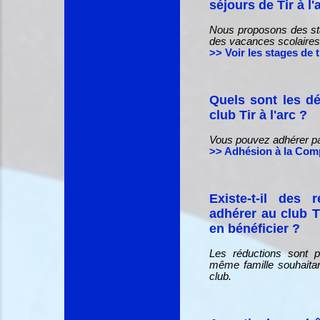
séjours de Tir à l'
Nous proposons des stag
des vacances scolaires
>> Voir les stages de ti
Quels sont les d
club Tir à l'arc ?
Vous pouvez adhérer par 
>> Adhésion à la Com
Existe-t-il des 
adhérer au club Ti
en bénéficier ?
Les réductions sont 
même famille souhaitant
club.